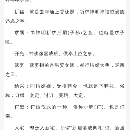
拜神明等事。
祈福：就是去寺庙上香还愿，祈求神明降福或设醮
还愿之事。
求嗣：向神明祈求后嗣(子孙)之意。也就是求子
啦。
开光：神佛像塑成后、供奉上位之事。
嫁娶：嫁娶指的是男娶女嫁，举行结婚大典，迎亲
之日。
纳采：同结婚姻，受授聘金，也就是下聘礼。俗
称：订婚、文定、过订、完聘、大定。
订盟：订婚仪式的一种，俗称小聘(订)。也是订
亲。
入宅：即迁入新宅、所谓“新居落成典礼”也。新居