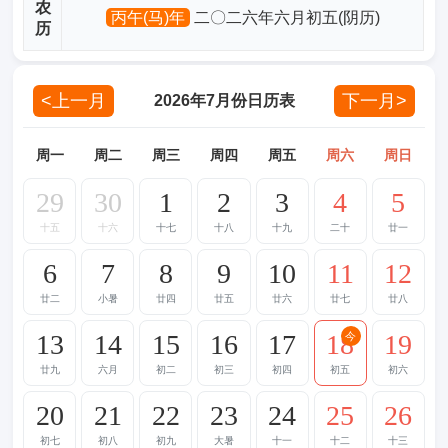
农
丙午(马)年
二〇二六年六月初五(阴历)
历
<上一月
下一月>
2026年7月份日历表
周一
周二
周三
周四
周五
周六
周日
29
30
1
2
3
4
5
十五
十六
十七
十八
十九
二十
廿一
6
7
8
9
10
11
12
廿二
小暑
廿四
廿五
廿六
廿七
廿八
13
14
15
16
17
18
19
今
廿九
六月
初二
初三
初四
初五
初六
20
21
22
23
24
25
26
初七
初八
初九
大暑
十一
十二
十三