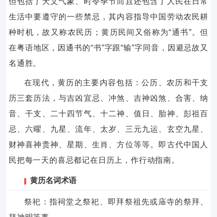
但包括了天文气象、时令季节而且还包含了人民在日常
生活中要遵守的一些禁忌，其内容指导中国劳动农民耕
种时机，故又称农民历；黄历民间又俗称为“通书”。但
在粤语地区，因通书的“书”字跟“输”字同音，因避忌故又
名通胜。
在现代，黄历的主要内容包括：公历、农历和干支
历三套历法，与吉凶宜忌、冲煞、吉神凶煞、合害、纳
音、干支、二十四节气、十二神、值日、胎神、彭祖百
忌、六曜、九星、流年、太岁、三元九运、玄空九星、
财神喜神贵神、星期、生肖、方位等等。即古代中国人
民把每一天的喜忌都记在日历上，作行动指南。
黄历名词术语
祭祀：指祠堂之祭祀、即拜祭祖先或庙寺的祭拜、