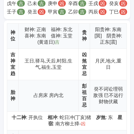
戊午
吉
己未
吉
庚申
凶
辛酉
吉
壬戌
凶
癸亥
凶
壬子
吉
癸丑
凶
甲寅
吉
乙卯
吉
丙辰
凶
丁巳
凶
财神
: 正南 福神: 东北
阳贵神: 东南
神
贵
喜神: 东南 值神: 玉堂
[巽] 阴贵神:
位
神
(黄道日)
吉
正东[震]
吉
凶
神
王日,驿马,天后,时阳,生
煞
月厌,地火,重
宜
气,福生,玉堂
宜
日
趋
忌
彭
癸不词讼理弱
胎
祖
占房床 房内北
敌强 巳不远行
神
百
财物伏藏
忌
十二神
: 开执位
相冲
: 蛇日冲(丁亥)猪
岁煞
: 东
星
宿
: 南方柳土獐-
凶