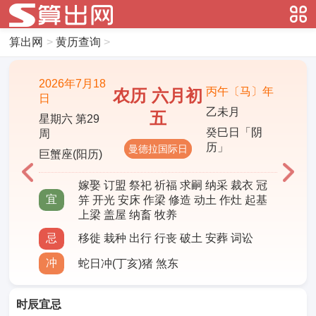
算出网
>
黄历查询
>
2026年7月18
丙午〔马〕年
农历 六月初
日
乙未月
五
星期六 第29
癸巳日「阴
周
历」
曼德拉国际日
巨蟹座(阳历)
嫁娶 订盟 祭祀 祈福 求嗣 纳采 裁衣 冠
宜
笄 开光 安床 作梁 修造 动土 作灶 起基
上梁 盖屋 纳畜 牧养
忌
移徙 栽种 出行 行丧 破土 安葬 词讼
冲
蛇日冲(丁亥)猪 煞东
时辰宜忌