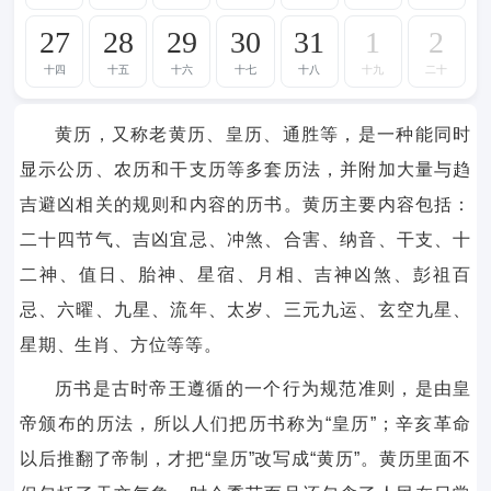
27
28
29
30
31
1
2
十四
十五
十六
十七
十八
十九
二十
黄历，又称老黄历、皇历、通胜等，是一种能同时
显示公历、农历和干支历等多套历法，并附加大量与趋
吉避凶相关的规则和内容的历书。黄历主要内容包括：
二十四节气、吉凶宜忌、冲煞、合害、纳音、干支、十
二神、值日、胎神、星宿、月相、吉神凶煞、彭祖百
忌、六曜、九星、流年、太岁、三元九运、玄空九星、
星期、生肖、方位等等。
历书是古时帝王遵循的一个行为规范准则，是由皇
帝颁布的历法，所以人们把历书称为“皇历”；辛亥革命
以后推翻了帝制，才把“皇历”改写成“黄历”。黄历里面不