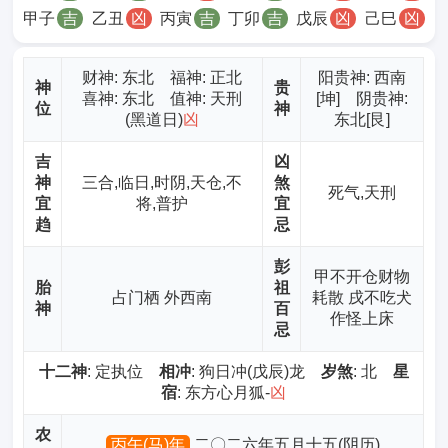
甲子
吉
乙丑
凶
丙寅
吉
丁卯
吉
戊辰
凶
己巳
凶
财神
: 东北 福神: 正北
阳贵神: 西南
神
贵
喜神: 东北 值神: 天刑
[坤] 阴贵神:
位
神
(黑道日)
凶
东北[艮]
吉
凶
神
三合,临日,时阴,天仓,不
煞
死气,天刑
宜
将,普护
宜
趋
忌
彭
甲不开仓财物
胎
祖
占门栖 外西南
耗散 戌不吃犬
神
百
作怪上床
忌
十二神
: 定执位
相冲
: 狗日冲(戊辰)龙
岁煞
: 北
星
宿
: 东方心月狐-
凶
农
丙午(马)年
二〇二六年五月十五(阴历)