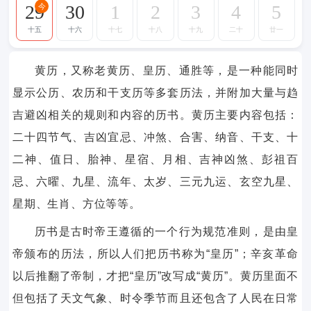
29
30
1
2
3
4
5
今
十五
十六
十七
十八
十九
二十
廿一
黄历，又称老黄历、皇历、通胜等，是一种能同时
显示公历、农历和干支历等多套历法，并附加大量与趋
吉避凶相关的规则和内容的历书。黄历主要内容包括：
二十四节气、吉凶宜忌、冲煞、合害、纳音、干支、十
二神、值日、胎神、星宿、月相、吉神凶煞、彭祖百
忌、六曜、九星、流年、太岁、三元九运、玄空九星、
星期、生肖、方位等等。
历书是古时帝王遵循的一个行为规范准则，是由皇
帝颁布的历法，所以人们把历书称为“皇历”；辛亥革命
以后推翻了帝制，才把“皇历”改写成“黄历”。黄历里面不
但包括了天文气象、时令季节而且还包含了人民在日常