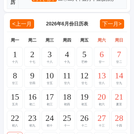
历
<上一月
下一月>
2026年6月份日历表
周一
周二
周三
周四
周五
周六
周日
1
2
3
4
5
6
7
十六
十七
十八
十九
芒种
廿一
廿二
8
9
10
11
12
13
14
廿三
廿四
廿五
廿六
廿七
廿八
廿九
15
16
17
18
19
20
21
五月
初二
初三
初四
初五
初六
夏至
22
23
24
25
26
27
28
初八
初九
初十
十一
十二
十三
十四