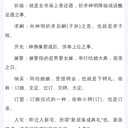
祈福：就是去寺庙上香还愿，祈求神明降福或设醮
还愿之事。
求嗣：向神明祈求后嗣(子孙)之意。也就是求子
啦。
开光：神佛像塑成后、供奉上位之事。
嫁娶：嫁娶指的是男娶女嫁，举行结婚大典，迎亲
之日。
纳采：同结婚姻，受授聘金，也就是下聘礼。俗
称：订婚、文定、过订、完聘、大定。
订盟：订婚仪式的一种，俗称小聘(订)。也是订
亲。
入宅：即迁入新宅、所谓“新居落成典礼”也。新居