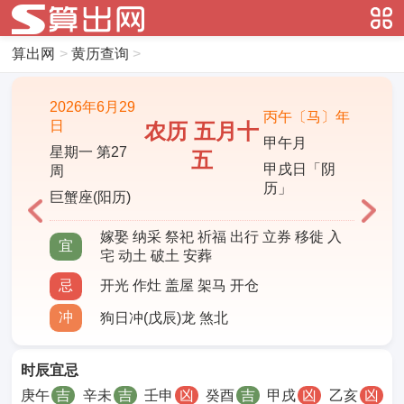
算出网
>
黄历查询
>
2026年6月29
丙午〔马〕年
日
农历 五月十
甲午月
星期一 第27
五
甲戌日「阴
周
历」
巨蟹座(阳历)
嫁娶 纳采 祭祀 祈福 出行 立券 移徙 入
宜
宅 动土 破土 安葬
忌
开光 作灶 盖屋 架马 开仓
冲
狗日冲(戊辰)龙 煞北
时辰宜忌
庚午
吉
辛未
吉
壬申
凶
癸酉
吉
甲戌
凶
乙亥
凶