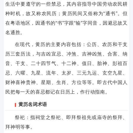
生活中要遵守的一些禁忌，其内容指导中国劳动农民耕
种时机，故又称农民历；黄历民间又俗称为“通书”。但
在粤语地区，因通书的“书”字跟“输”字同音，因避忌故又
名通胜。
在现代，黄历的主要内容包括：公历、农历和干支
历三套历法，与吉凶宜忌、冲煞、吉神凶煞、合害、纳
音、干支、二十四节气、十二神、值日、胎神、彭祖百
忌、六曜、九星、流年、太岁、三元九运、玄空九星、
财神喜神贵神、星期、生肖、方位等等。即古代中国人
民把每一天的喜忌都记在日历上，作行动指南。
黄历名词术语
祭祀：指祠堂之祭祀、即拜祭祖先或庙寺的祭拜、
拜神明等事。