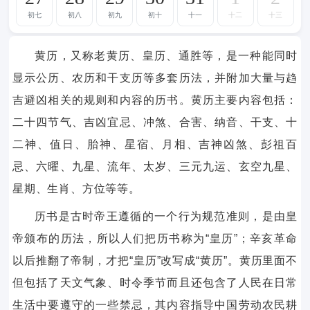
初七
初八
初九
初十
十一
十二
十三
黄历，又称老黄历、皇历、通胜等，是一种能同时
显示公历、农历和干支历等多套历法，并附加大量与趋
吉避凶相关的规则和内容的历书。黄历主要内容包括：
二十四节气、吉凶宜忌、冲煞、合害、纳音、干支、十
二神、值日、胎神、星宿、月相、吉神凶煞、彭祖百
忌、六曜、九星、流年、太岁、三元九运、玄空九星、
星期、生肖、方位等等。
历书是古时帝王遵循的一个行为规范准则，是由皇
帝颁布的历法，所以人们把历书称为“皇历”；辛亥革命
以后推翻了帝制，才把“皇历”改写成“黄历”。黄历里面不
但包括了天文气象、时令季节而且还包含了人民在日常
生活中要遵守的一些禁忌，其内容指导中国劳动农民耕