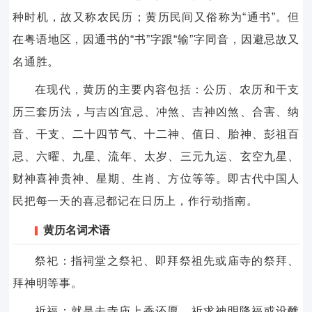
种时机，故又称农民历；黄历民间又俗称为“通书”。但
在粤语地区，因通书的“书”字跟“输”字同音，因避忌故又
名通胜。
在现代，黄历的主要内容包括：公历、农历和干支
历三套历法，与吉凶宜忌、冲煞、吉神凶煞、合害、纳
音、干支、二十四节气、十二神、值日、胎神、彭祖百
忌、六曜、九星、流年、太岁、三元九运、玄空九星、
财神喜神贵神、星期、生肖、方位等等。即古代中国人
民把每一天的喜忌都记在日历上，作行动指南。
黄历名词术语
祭祀：指祠堂之祭祀、即拜祭祖先或庙寺的祭拜、
拜神明等事。
祈福：就是去寺庙上香还愿，祈求神明降福或设醮