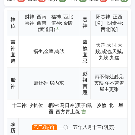
财神
: 西南 福神: 西北
阳贵神: 正西
神
贵
喜神: 西南 值神: 金匮
[兑] 阴贵神:
位
神
(黄道日)
吉
西北[乾]
吉
凶
天罡,大时,大
神
煞
福生,金匮,鸣吠
败,咸池,天贼,
宜
宜
九坎,九焦
趋
忌
彭
丙不修灶必见
胎
祖
厨灶碓 房内东
灾殃 午不苫盖
神
百
屋主更张
忌
十二神
: 收执位
相冲
: 马日冲(庚子)鼠
岁煞
: 北
星
宿
: 西方胃土彘-
吉
农
乙巳(蛇)年
二〇二五年八月十三(阴历)
历