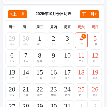
<上一月
下一月>
2025年10月份日历表
周一
周二
周三
周四
周五
周六
周日
29
30
1
2
3
4
5
今
初八
初九
初十
十一
十二
十三
十四
6
7
8
9
10
11
12
十五
十六
寒露
十八
十九
二十
廿一
13
14
15
16
17
18
19
廿二
廿三
廿四
廿五
廿六
廿七
廿八
20
21
22
23
24
25
26
廿九
九月
初二
霜降
初四
初五
初六
27
28
29
30
31
1
2