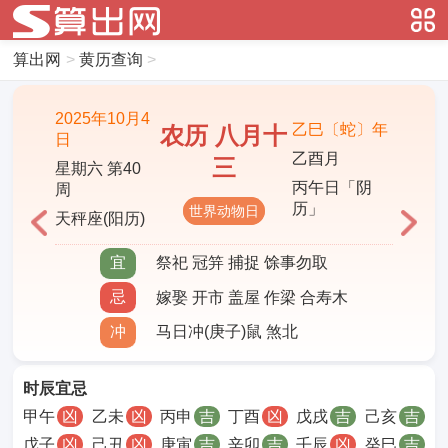
算出网
>
黄历查询
>
2025年10月4
乙巳〔蛇〕年
农历 八月十
日
乙酉月
三
星期六 第40
丙午日「阴
周
历」
世界动物日
天秤座(阳历)
宜
祭祀 冠笄 捕捉 馀事勿取
忌
嫁娶 开市 盖屋 作梁 合寿木
冲
马日冲(庚子)鼠 煞北
时辰宜忌
甲午
凶
乙未
凶
丙申
吉
丁酉
凶
戊戌
吉
己亥
吉
戊子
凶
己丑
凶
庚寅
吉
辛卯
吉
壬辰
凶
癸巳
吉