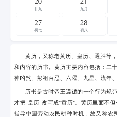
20
21
廿九
九月
27
28
初七
初八
黄历，又称老黄历、皇历、通胜等
和内容的历书。黄历主要内容包括：二
神凶煞、彭祖百忌、六曜、九星、流年
历书是古时帝王遵循的一个行为规范
才把“皇历”改写成“黄历”。黄历里面
指导中国劳动农民耕种时机，故又称农民