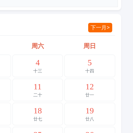
下一月>
周六
周日
4
5
十三
十四
11
12
二十
廿一
18
19
廿七
廿八