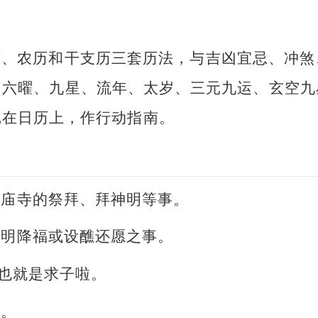
历、农历和干支历三套历法，与吉凶宜忌、冲煞
、六曜、九星、流年、太岁、三元九运、玄空九
记在日历上，作行动指南。
或庙寺的祭拜、拜神明等事。
神明降福或设醮还愿之事。
。也就是求子啦。
事。