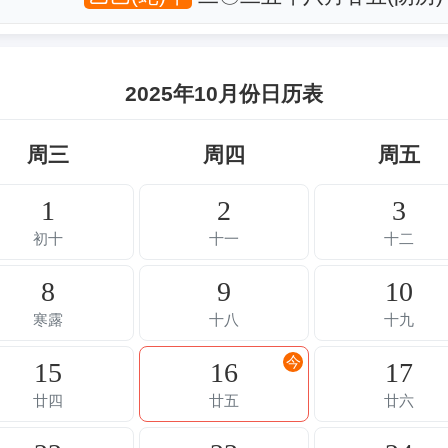
2025年10月份日历表
周三
周四
周五
1
2
3
初十
十一
十二
8
9
10
寒露
十八
十九
今
15
16
17
廿四
廿五
廿六