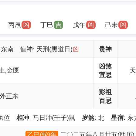
丙辰
凶
丁巳
吉
戊午
凶
己未
凶
: 东南 值神: 天刑(黑道日)
凶
贵神
凶煞
生,金匮
天
宜忌
彭祖
 外正东
百忌
成执位
相冲
: 马日冲(壬子)鼠
岁煞
: 北
星宿
: 
乙巳(蛇)年
二〇二五年八月廿五(阴历)