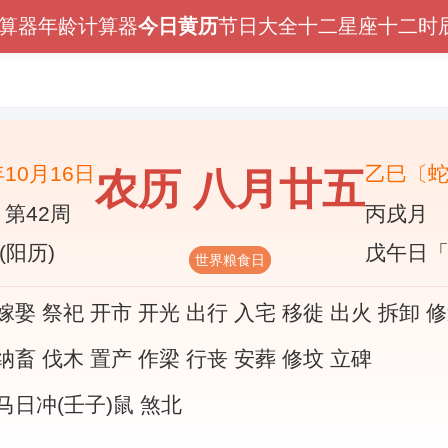
算器
年龄计算器
今日黄历
节日大全
十二星座
十二时
年10月16日
乙巳〔
农历 八月廿五
 第42周
丙戌月
(阳历)
戊午日
世界粮食日
嫁娶 祭祀 开市 开光 出行 入宅 移徙 出火 拆卸 
纳畜 伐木 置产 作梁 行丧 安葬 修坟 立碑
马日冲(壬子)鼠 煞北