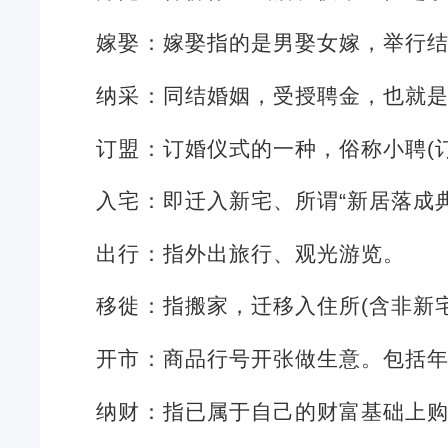
嫁娶：嫁娶指的是男娶女嫁，举行
纳采：同结婚姻，受授聘金，也就
订盟：订婚仪式的一种，俗称小聘(
入宅：即迁入新宅、所谓“新居落成
出行：指外出旅行、观光游览。
移徙：指搬家，迁移入住所(含非新
开市：商品行号开张做生意。包括
纳财：指已属于自己的财富基础上