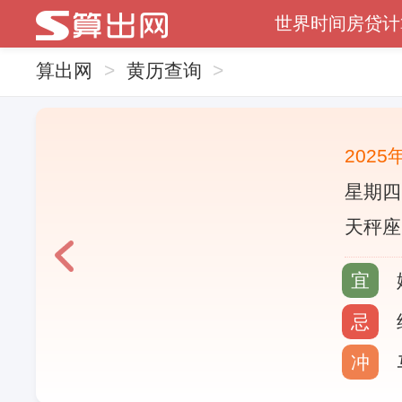
世界时间
房贷计
算出网
>
黄历查询
>
2025
星期四
天秤座
宜
忌
冲