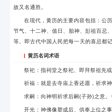
故又名通胜。
在现代，黄历的主要内容包括：公
节气、十二神、值日、胎神、彭祖百忌
等。即古代中国人民把每一天的喜忌都
黄历名词术语
祭祀：指祠堂之祭祀、即拜祭祖先
祈福：就是去寺庙上香还愿，祈求
求嗣：向神明祈求后嗣(子孙)之意
开光：神佛像塑成后、供奉上位之