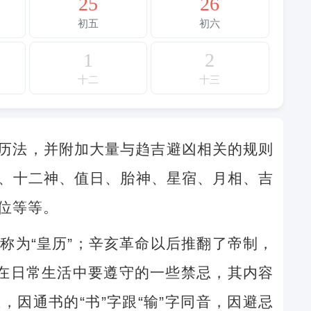
25
26
初五
初六
1
2
十二
十三
历法，并附加大量与趋吉避凶相关的规则
、十二神、值日、胎神、星宿、月相、吉
位等等。
称为“皇历”；辛亥革命以后推翻了帝制，
民在日常生活中要遵守的一些禁忌，其内容
因通书的“书”字跟“输”字同音，因避忌