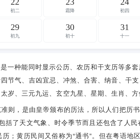
22
23
24
初二
霜降
初四
29
30
31
初九
初十
十一
，是一种能同时显示公历、农历和干支历等多套
十四节气、吉凶宜忌、冲煞、合害、纳音、干支
、太岁、三元九运、玄空九星、星期、生肖、方
准则，是由皇帝颁布的历法，所以人们把历书
不但包括了天文气象、时令季节而且还包含了人
历；黄历民间又俗称为“通书”。但在粤语地区，