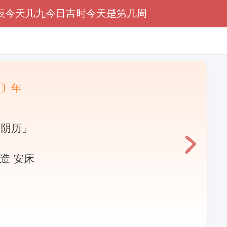
辰
今天几九
今日吉时
今天是第几周
蛇〕年
「阴历」
修造 安床