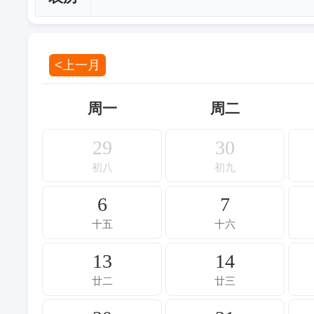
<上一月
周一
周二
29
30
初八
初九
6
7
十五
十六
13
14
廿二
廿三