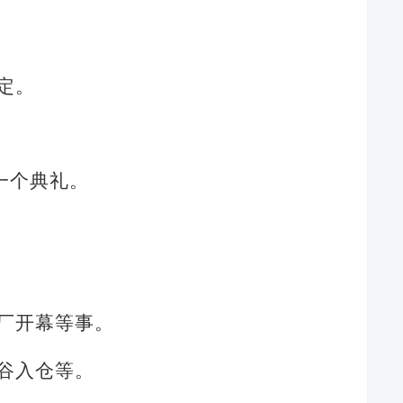
定。
一个典礼。
厂开幕等事。
谷入仓等。