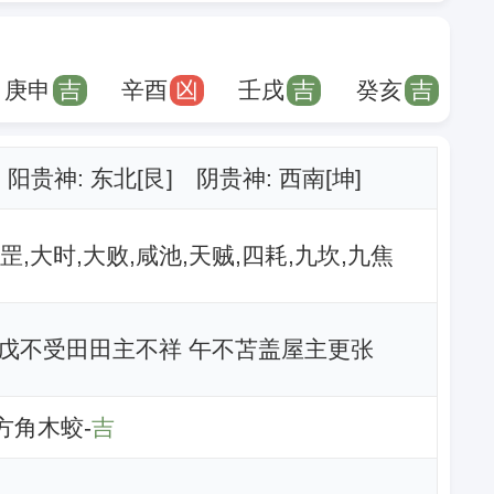
庚申
吉
辛酉
凶
壬戌
吉
癸亥
吉
阳贵神: 东北[艮] 阴贵神: 西南[坤]
罡,大时,大败,咸池,天贼,四耗,九坎,九焦
戊不受田田主不祥 午不苫盖屋主更张
东方角木蛟-
吉