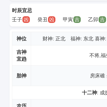
时辰宜忌
壬子
凶
癸丑
凶
甲寅
吉
乙卯
吉
神位
财神
: 正北 福神: 东北 喜神
吉神
不将,福
宜趋
胎神
房床碓
十二神
: 
农历