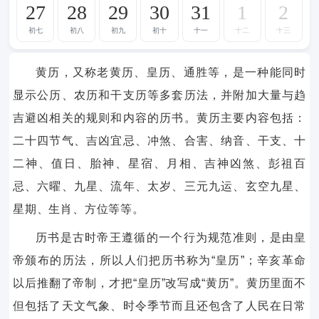
27
28
29
30
31
1
2
初七
初八
初九
初十
十一
十二
十三
黄历，又称老黄历、皇历、通胜等，是一种能同时
显示公历、农历和干支历等多套历法，并附加大量与趋
吉避凶相关的规则和内容的历书。黄历主要内容包括：
二十四节气、吉凶宜忌、冲煞、合害、纳音、干支、十
二神、值日、胎神、星宿、月相、吉神凶煞、彭祖百
忌、六曜、九星、流年、太岁、三元九运、玄空九星、
星期、生肖、方位等等。
历书是古时帝王遵循的一个行为规范准则，是由皇
帝颁布的历法，所以人们把历书称为“皇历”；辛亥革命
以后推翻了帝制，才把“皇历”改写成“黄历”。黄历里面不
但包括了天文气象、时令季节而且还包含了人民在日常