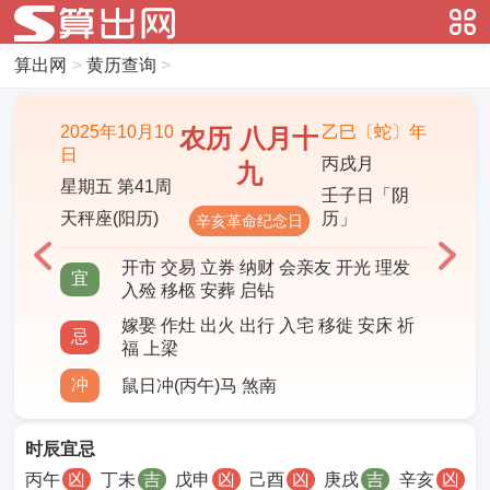
算出网
>
黄历查询
>
2025年10月10
乙巳〔蛇〕年
农历 八月十
日
丙戌月
九
星期五 第41周
壬子日「阴
天秤座(阳历)
历」
辛亥革命纪念日
开市 交易 立券 纳财 会亲友 开光 理发
宜
入殓 移柩 安葬 启钻
嫁娶 作灶 出火 出行 入宅 移徙 安床 祈
忌
福 上梁
冲
鼠日冲(丙午)马 煞南
时辰宜忌
丙午
凶
丁未
吉
戊申
凶
己酉
凶
庚戌
吉
辛亥
凶