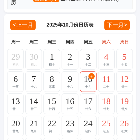
历
<上一月
下一月>
2025年10月份日历表
周一
周二
周三
周四
周五
周六
周日
29
30
1
2
3
4
5
初八
初九
初十
十一
十二
十三
十四
6
7
8
9
10
11
12
今
十五
十六
寒露
十八
十九
二十
廿一
13
14
15
16
17
18
19
廿二
廿三
廿四
廿五
廿六
廿七
廿八
20
21
22
23
24
25
26
廿九
九月
初二
霜降
初四
初五
初六