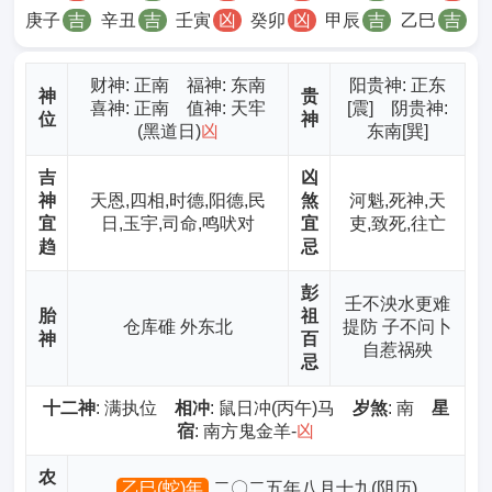
庚子
吉
辛丑
吉
壬寅
凶
癸卯
凶
甲辰
吉
乙巳
吉
财神
: 正南 福神: 东南
阳贵神: 正东
神
贵
喜神: 正南 值神: 天牢
[震] 阴贵神:
位
神
(黑道日)
凶
东南[巽]
吉
凶
神
天恩,四相,时德,阳德,民
煞
河魁,死神,天
宜
日,玉宇,司命,鸣吠对
宜
吏,致死,往亡
趋
忌
彭
壬不泱水更难
胎
祖
仓库碓 外东北
提防 子不问卜
神
百
自惹祸殃
忌
十二神
: 满执位
相冲
: 鼠日冲(丙午)马
岁煞
: 南
星
宿
: 南方鬼金羊-
凶
农
乙巳(蛇)年
二〇二五年八月十九(阴历)