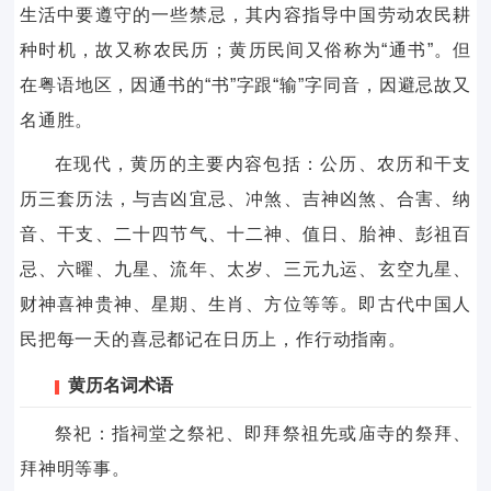
生活中要遵守的一些禁忌，其内容指导中国劳动农民耕
种时机，故又称农民历；黄历民间又俗称为“通书”。但
在粤语地区，因通书的“书”字跟“输”字同音，因避忌故又
名通胜。
在现代，黄历的主要内容包括：公历、农历和干支
历三套历法，与吉凶宜忌、冲煞、吉神凶煞、合害、纳
音、干支、二十四节气、十二神、值日、胎神、彭祖百
忌、六曜、九星、流年、太岁、三元九运、玄空九星、
财神喜神贵神、星期、生肖、方位等等。即古代中国人
民把每一天的喜忌都记在日历上，作行动指南。
黄历名词术语
祭祀：指祠堂之祭祀、即拜祭祖先或庙寺的祭拜、
拜神明等事。