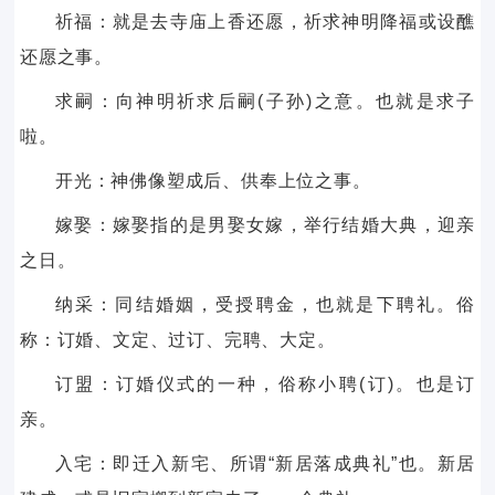
祈福：就是去寺庙上香还愿，祈求神明降福或设醮
还愿之事。
求嗣：向神明祈求后嗣(子孙)之意。也就是求子
啦。
开光：神佛像塑成后、供奉上位之事。
嫁娶：嫁娶指的是男娶女嫁，举行结婚大典，迎亲
之日。
纳采：同结婚姻，受授聘金，也就是下聘礼。俗
称：订婚、文定、过订、完聘、大定。
订盟：订婚仪式的一种，俗称小聘(订)。也是订
亲。
入宅：即迁入新宅、所谓“新居落成典礼”也。新居