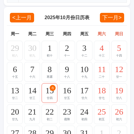
<上一月
下一月>
2025年10月份日历表
周一
周二
周三
周四
周五
周六
周日
29
30
1
2
3
4
5
初八
初九
初十
十一
十二
十三
十四
6
7
8
9
10
11
12
十五
十六
寒露
十八
十九
二十
廿一
13
14
15
16
17
18
19
今
廿二
廿三
廿四
廿五
廿六
廿七
廿八
20
21
22
23
24
25
26
廿九
九月
初二
霜降
初四
初五
初六
27
28
29
30
31
1
2