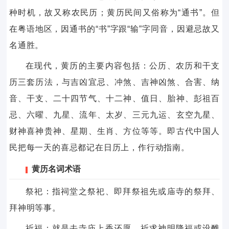
种时机，故又称农民历；黄历民间又俗称为“通书”。但
在粤语地区，因通书的“书”字跟“输”字同音，因避忌故又
名通胜。
在现代，黄历的主要内容包括：公历、农历和干支
历三套历法，与吉凶宜忌、冲煞、吉神凶煞、合害、纳
音、干支、二十四节气、十二神、值日、胎神、彭祖百
忌、六曜、九星、流年、太岁、三元九运、玄空九星、
财神喜神贵神、星期、生肖、方位等等。即古代中国人
民把每一天的喜忌都记在日历上，作行动指南。
黄历名词术语
祭祀：指祠堂之祭祀、即拜祭祖先或庙寺的祭拜、
拜神明等事。
祈福：就是去寺庙上香还愿，祈求神明降福或设醮