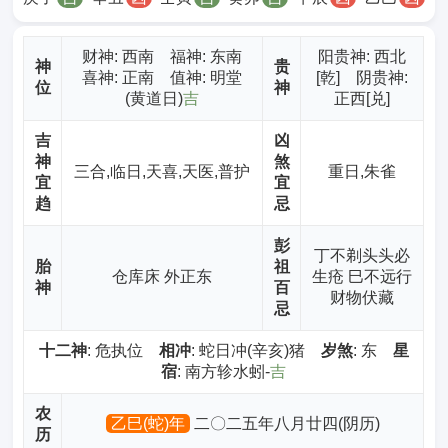
财神
: 西南 福神: 东南
阳贵神: 西北
神
贵
喜神: 正南 值神: 明堂
[乾] 阴贵神:
位
神
(黄道日)
吉
正西[兑]
吉
凶
神
煞
三合,临日,天喜,天医,普护
重日,朱雀
宜
宜
趋
忌
彭
丁不剃头头必
胎
祖
仓库床 外正东
生疮 巳不远行
神
百
财物伏藏
忌
十二神
: 危执位
相冲
: 蛇日冲(辛亥)猪
岁煞
: 东
星
宿
: 南方轸水蚓-
吉
农
乙巳(蛇)年
二〇二五年八月廿四(阴历)
历