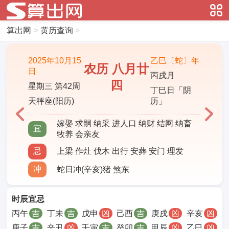
算出网
>
黄历查询
>
2025年10月15
乙巳〔蛇〕年
农历 八月廿
日
丙戌月
四
星期三 第42周
丁巳日「阴
天秤座(阳历)
历」
嫁娶 求嗣 纳采 进人口 纳财 结网 纳畜
宜
牧养 会亲友
忌
上梁 作灶 伐木 出行 安葬 安门 理发
冲
蛇日冲(辛亥)猪 煞东
时辰宜忌
丙午
吉
丁未
吉
戊申
凶
己酉
吉
庚戌
凶
辛亥
凶
庚子
吉
辛丑
凶
壬寅
吉
癸卯
吉
甲辰
凶
乙巳
凶