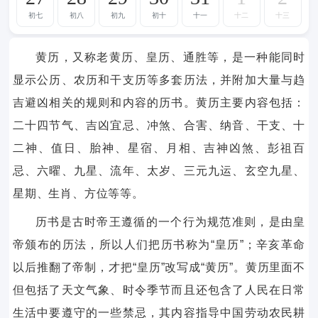
初七
初八
初九
初十
十一
十二
十三
黄历，又称老黄历、皇历、通胜等，是一种能同时
显示公历、农历和干支历等多套历法，并附加大量与趋
吉避凶相关的规则和内容的历书。黄历主要内容包括：
二十四节气、吉凶宜忌、冲煞、合害、纳音、干支、十
二神、值日、胎神、星宿、月相、吉神凶煞、彭祖百
忌、六曜、九星、流年、太岁、三元九运、玄空九星、
星期、生肖、方位等等。
历书是古时帝王遵循的一个行为规范准则，是由皇
帝颁布的历法，所以人们把历书称为“皇历”；辛亥革命
以后推翻了帝制，才把“皇历”改写成“黄历”。黄历里面不
但包括了天文气象、时令季节而且还包含了人民在日常
生活中要遵守的一些禁忌，其内容指导中国劳动农民耕