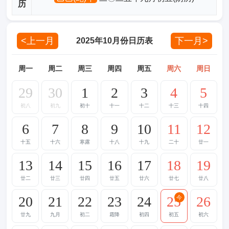
历
<上一月
下一月>
2025年10月份日历表
周一
周二
周三
周四
周五
周六
周日
29
30
1
2
3
4
5
初八
初九
初十
十一
十二
十三
十四
6
7
8
9
10
11
12
十五
十六
寒露
十八
十九
二十
廿一
13
14
15
16
17
18
19
廿二
廿三
廿四
廿五
廿六
廿七
廿八
20
21
22
23
24
25
26
今
廿九
九月
初二
霜降
初四
初五
初六