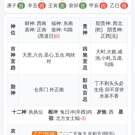
庚子
吉
辛丑
凶
壬寅
吉
癸卯
吉
甲辰
凶
乙巳
凶
财神
: 西南 福神: 东南
阳贵神: 西北
神
贵
喜神: 正南 值神: 勾陈
[乾] 阴贵神:
位
神
(黑道日)
凶
正西[兑]
吉
凶
大时,大败,咸
神
天恩,六合,圣心,五合,鸣吠
煞
池,小耗,五虚,
宜
对
宜
勾陈
趋
忌
彭
丁不剃头头必
胎
祖
仓库门 外正南
生疮 卯不穿井
神
百
水泉不香
忌
十二神
: 执执位
相冲
: 兔日冲(辛酉)鸡
岁煞
: 西
星
宿
: 北方女土蝠-
凶
农
乙巳(蛇)年
二〇二五年九月初五(阴历)