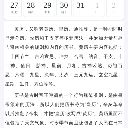
27
28
29
30
31
1
2
初七
初八
初九
初十
十一
十二
十三
黄历，又称老黄历、皇历、通胜等，是一种能同时
显示公历、农历和干支历等多套历法，并附加大量与趋
吉避凶相关的规则和内容的历书。黄历主要内容包括：
二十四节气、吉凶宜忌、冲煞、合害、纳音、干支、十
二神、值日、胎神、星宿、月相、吉神凶煞、彭祖百
忌、六曜、九星、流年、太岁、三元九运、玄空九星、
星期、生肖、方位等等。
历书是古时帝王遵循的一个行为规范准则，是由皇
帝颁布的历法，所以人们把历书称为“皇历”；辛亥革命
以后推翻了帝制，才把“皇历”改写成“黄历”。黄历里面不
但包括了天文气象、时令季节而且还包含了人民在日常