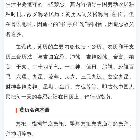
生活中要遵守的一些禁忌，其内容指导中国劳动农民耕
种时机，故又称农民历；黄历民间又俗称为“通书”。但
在粤语地区，因通书的“书”字跟“输”字同音，因避忌故又
名通胜。
在现代，黄历的主要内容包括：公历、农历和干支
历三套历法，与吉凶宜忌、冲煞、吉神凶煞、合害、纳
音、干支、二十四节气、十二神、值日、胎神、彭祖百
忌、六曜、九星、流年、太岁、三元九运、玄空九星、
财神喜神贵神、星期、生肖、方位等等。即古代中国人
民把每一天的喜忌都记在日历上，作行动指南。
黄历名词术语
祭祀：指祠堂之祭祀、即拜祭祖先或庙寺的祭拜、
拜神明等事。