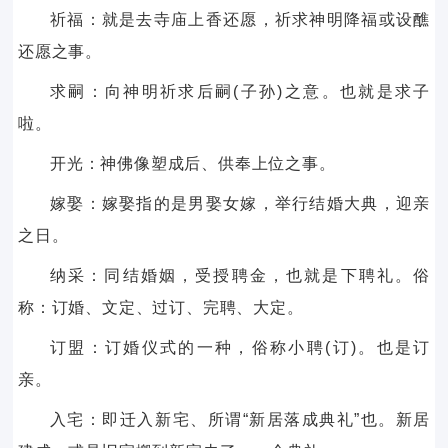
祈福：就是去寺庙上香还愿，祈求神明降福或设醮
还愿之事。
求嗣：向神明祈求后嗣(子孙)之意。也就是求子
啦。
开光：神佛像塑成后、供奉上位之事。
嫁娶：嫁娶指的是男娶女嫁，举行结婚大典，迎亲
之日。
纳采：同结婚姻，受授聘金，也就是下聘礼。俗
称：订婚、文定、过订、完聘、大定。
订盟：订婚仪式的一种，俗称小聘(订)。也是订
亲。
入宅：即迁入新宅、所谓“新居落成典礼”也。新居