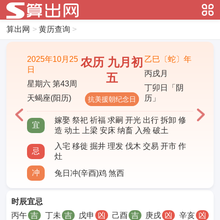
算出网
>
黄历查询
>
2025年10月25
乙巳〔蛇〕年
农历 九月初
日
丙戌月
五
星期六 第43周
丁卯日「阴
天蝎座(阳历)
历」
抗美援朝纪念日
嫁娶 祭祀 祈福 求嗣 开光 出行 拆卸 修
宜
造 动土 上梁 安床 纳畜 入殓 破土
入宅 移徙 掘井 理发 伐木 交易 开市 作
忌
灶
冲
兔日冲(辛酉)鸡 煞西
时辰宜忌
丙午
吉
丁未
吉
戊申
凶
己酉
吉
庚戌
凶
辛亥
凶