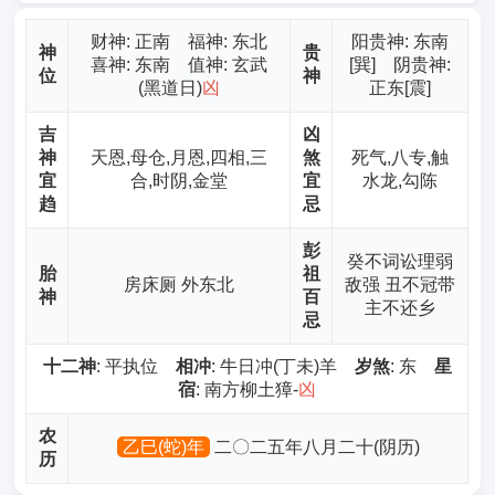
财神
: 正南 福神: 东北
阳贵神: 东南
神
贵
喜神: 东南 值神: 玄武
[巽] 阴贵神:
位
神
(黑道日)
凶
正东[震]
吉
凶
神
天恩,母仓,月恩,四相,三
煞
死气,八专,触
宜
合,时阴,金堂
宜
水龙,勾陈
趋
忌
彭
癸不词讼理弱
胎
祖
房床厕 外东北
敌强 丑不冠带
神
百
主不还乡
忌
十二神
: 平执位
相冲
: 牛日冲(丁未)羊
岁煞
: 东
星
宿
: 南方柳土獐-
凶
农
乙巳(蛇)年
二〇二五年八月二十(阴历)
历