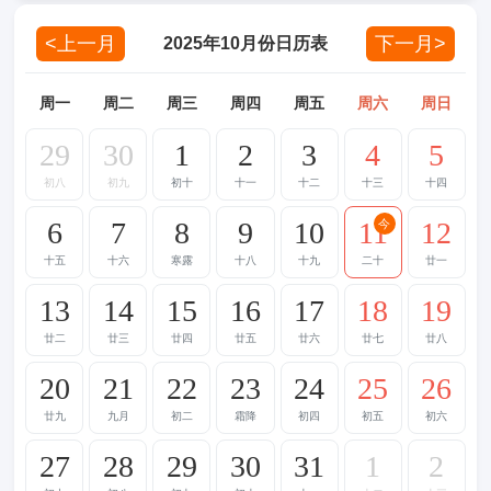
<上一月
下一月>
2025年10月份日历表
周一
周二
周三
周四
周五
周六
周日
29
30
1
2
3
4
5
初八
初九
初十
十一
十二
十三
十四
6
7
8
9
10
11
12
今
十五
十六
寒露
十八
十九
二十
廿一
13
14
15
16
17
18
19
廿二
廿三
廿四
廿五
廿六
廿七
廿八
20
21
22
23
24
25
26
廿九
九月
初二
霜降
初四
初五
初六
27
28
29
30
31
1
2