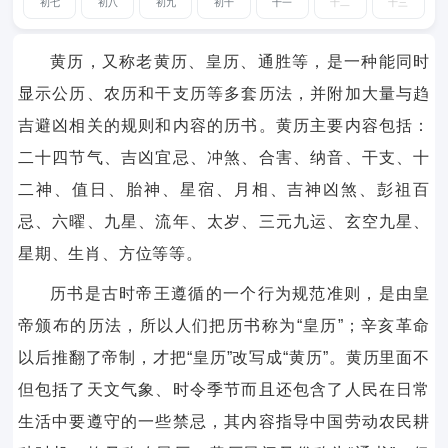
初七
初八
初九
初十
十一
十二
十三
黄历，又称老黄历、皇历、通胜等，是一种能同时
显示公历、农历和干支历等多套历法，并附加大量与趋
吉避凶相关的规则和内容的历书。黄历主要内容包括：
二十四节气、吉凶宜忌、冲煞、合害、纳音、干支、十
二神、值日、胎神、星宿、月相、吉神凶煞、彭祖百
忌、六曜、九星、流年、太岁、三元九运、玄空九星、
星期、生肖、方位等等。
历书是古时帝王遵循的一个行为规范准则，是由皇
帝颁布的历法，所以人们把历书称为“皇历”；辛亥革命
以后推翻了帝制，才把“皇历”改写成“黄历”。黄历里面不
但包括了天文气象、时令季节而且还包含了人民在日常
生活中要遵守的一些禁忌，其内容指导中国劳动农民耕