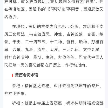
种时机，故又称农民历；黄历民间又俗称为“通书”。但
在粤语地区，因通书的“书”字跟“输”字同音，因避忌故又
名通胜。
在现代，黄历的主要内容包括：公历、农历和干支
历三套历法，与吉凶宜忌、冲煞、吉神凶煞、合害、纳
音、干支、二十四节气、十二神、值日、胎神、彭祖百
忌、六曜、九星、流年、太岁、三元九运、玄空九星、
财神喜神贵神、星期、生肖、方位等等。即古代中国人
民把每一天的喜忌都记在日历上，作行动指南。
黄历名词术语
祭祀：指祠堂之祭祀、即拜祭祖先或庙寺的祭拜、
拜神明等事。
祈福：就是去寺庙上香还愿，祈求神明降福或设醮