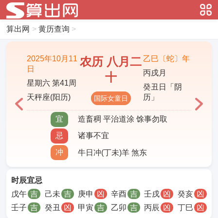
算出网
>
黄历查询
>
2025年10月11
乙巳〔蛇〕年
农历 八月二
日
丙戌月
十
星期六 第41周
癸丑日「阴
天秤座(阳历)
历」
国际女童日
宜
造畜稠 平治道涂 馀事勿取
忌
诸事不宜
冲
牛日冲(丁未)羊 煞东
时辰宜忌
戊午
吉
己未
吉
庚申
凶
辛酉
吉
壬戌
凶
癸亥
凶
壬子
吉
癸丑
凶
甲寅
吉
乙卯
吉
丙辰
凶
丁巳
凶