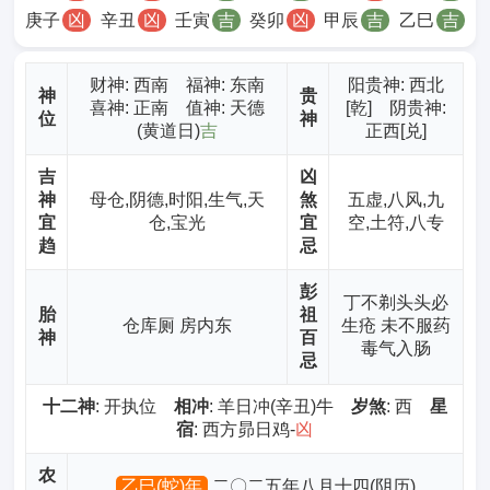
庚子
凶
辛丑
凶
壬寅
吉
癸卯
凶
甲辰
吉
乙巳
吉
财神
: 西南 福神: 东南
阳贵神: 西北
神
贵
喜神: 正南 值神: 天德
[乾] 阴贵神:
位
神
(黄道日)
吉
正西[兑]
吉
凶
神
母仓,阴德,时阳,生气,天
煞
五虚,八风,九
宜
仓,宝光
宜
空,土符,八专
趋
忌
彭
丁不剃头头必
胎
祖
仓库厕 房内东
生疮 未不服药
神
百
毒气入肠
忌
十二神
: 开执位
相冲
: 羊日冲(辛丑)牛
岁煞
: 西
星
宿
: 西方昴日鸡-
凶
农
乙巳(蛇)年
二〇二五年八月十四(阴历)