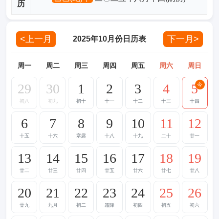
历
<上一月
下一月>
2025年10月份日历表
周一
周二
周三
周四
周五
周六
周日
29
30
1
2
3
4
5
今
初八
初九
初十
十一
十二
十三
十四
6
7
8
9
10
11
12
十五
十六
寒露
十八
十九
二十
廿一
13
14
15
16
17
18
19
廿二
廿三
廿四
廿五
廿六
廿七
廿八
20
21
22
23
24
25
26
廿九
九月
初二
霜降
初四
初五
初六