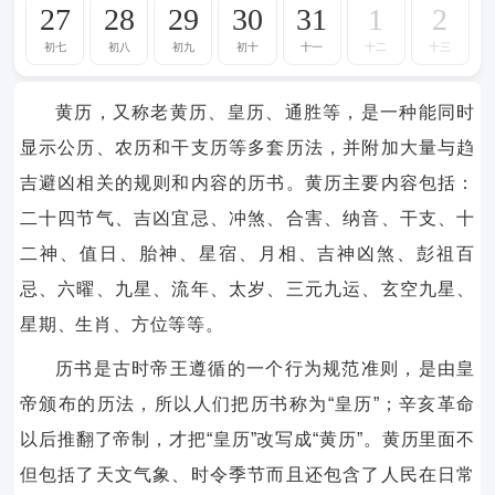
27
28
29
30
31
1
2
初七
初八
初九
初十
十一
十二
十三
黄历，又称老黄历、皇历、通胜等，是一种能同时
显示公历、农历和干支历等多套历法，并附加大量与趋
吉避凶相关的规则和内容的历书。黄历主要内容包括：
二十四节气、吉凶宜忌、冲煞、合害、纳音、干支、十
二神、值日、胎神、星宿、月相、吉神凶煞、彭祖百
忌、六曜、九星、流年、太岁、三元九运、玄空九星、
星期、生肖、方位等等。
历书是古时帝王遵循的一个行为规范准则，是由皇
帝颁布的历法，所以人们把历书称为“皇历”；辛亥革命
以后推翻了帝制，才把“皇历”改写成“黄历”。黄历里面不
但包括了天文气象、时令季节而且还包含了人民在日常