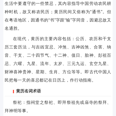
生活中要遵守的一些禁忌，其内容指导中国劳动农民耕
种时机，故又称农民历；黄历民间又俗称为“通书”。但
在粤语地区，因通书的“书”字跟“输”字同音，因避忌故又
名通胜。
在现代，黄历的主要内容包括：公历、农历和干支
历三套历法，与吉凶宜忌、冲煞、吉神凶煞、合害、纳
音、干支、二十四节气、十二神、值日、胎神、彭祖百
忌、六曜、九星、流年、太岁、三元九运、玄空九星、
财神喜神贵神、星期、生肖、方位等等。即古代中国人
民把每一天的喜忌都记在日历上，作行动指南。
黄历名词术语
祭祀：指祠堂之祭祀、即拜祭祖先或庙寺的祭拜、
拜神明等事。