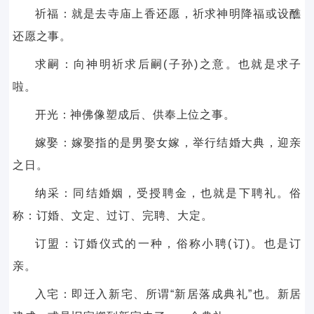
祈福：就是去寺庙上香还愿，祈求神明降福或设醮
还愿之事。
求嗣：向神明祈求后嗣(子孙)之意。也就是求子
啦。
开光：神佛像塑成后、供奉上位之事。
嫁娶：嫁娶指的是男娶女嫁，举行结婚大典，迎亲
之日。
纳采：同结婚姻，受授聘金，也就是下聘礼。俗
称：订婚、文定、过订、完聘、大定。
订盟：订婚仪式的一种，俗称小聘(订)。也是订
亲。
入宅：即迁入新宅、所谓“新居落成典礼”也。新居