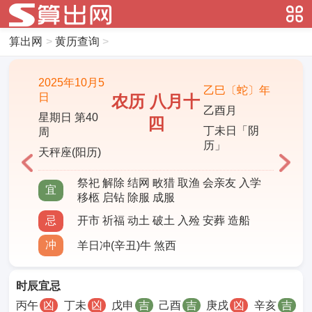
算出网
>
黄历查询
>
2025年10月5
乙巳〔蛇〕年
日
农历 八月十
乙酉月
星期日 第40
四
丁未日「阴
周
历」
天秤座(阳历)
祭祀 解除 结网 畋猎 取渔 会亲友 入学
宜
移柩 启钻 除服 成服
忌
开市 祈福 动土 破土 入殓 安葬 造船
冲
羊日冲(辛丑)牛 煞西
时辰宜忌
丙午
凶
丁未
凶
戊申
吉
己酉
吉
庚戌
凶
辛亥
吉